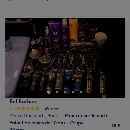
Lundi
10:00
–
21:00
Mardi
10:00
–
21:00
Mercredi
10:00
–
21:00
Jeudi
10:00
–
21:00
Vendredi
10:00
–
21:00
Samedi
10:00
–
21:00
Dimanche
10:00
–
21:00
Le barbier du marais est un barbershop situé à Paris,
dans le 11e arrondissement. Ambiance conviviale, cadre
chaleureux et bonne humeur n'attendent plus que vous.
C'est Khoudir qui vous reçoit avec le sourire et met à votre
service tout son savoir-faire. Pour une coupe de cheveux,
Bel Barbier
un entretien de la barbe, une coloration ou tout
5,0
49 avis
simplement un changement de look, Le barbier du marais
Métro Goncourt , Paris
Montrer sur la carte
est l'adresse idéale !
Enfant de moins de 10 ans - Coupe
10 €
25 min