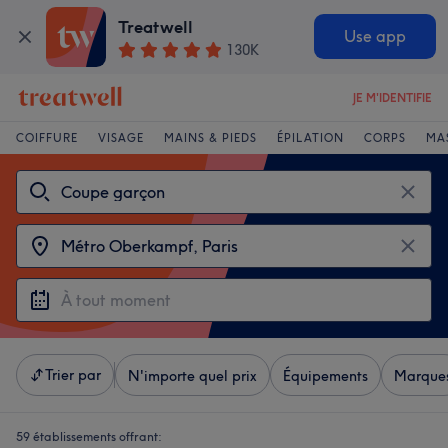
Treatwell
Use app
130K
JE M'IDENTIFIE
COIFFURE
VISAGE
MAINS & PIEDS
ÉPILATION
CORPS
MA
Trier par
N'importe quel prix
Équipements
Marque
59 établissements offrant: