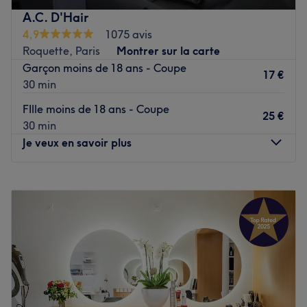
A.C. D'Hair
4,9
1075 avis
Roquette, Paris
Montrer sur la carte
Garçon moins de 18 ans - Coupe
17 €
30 min
FIlle moins de 18 ans - Coupe
25 €
30 min
Je veux en savoir plus
Lundi
Fermé
Mardi
10:00
–
18:30
Mercredi
10:00
–
18:30
Jeudi
10:00
–
19:00
Vendredi
10:00
–
18:30
Samedi
10:00
–
17:00
Dimanche
Fermé