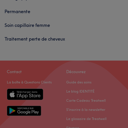
Permanente
Soin capillaire femme
Traitement perte de cheveux
Contact
Découvrez
La boîte à Questions Clients
Guide des soins
Le blog IDENTITÉ
Carte Cadeau Treatwell
S'inscrire à la newsletter
Le glossaire de Treatwell
Sitemap